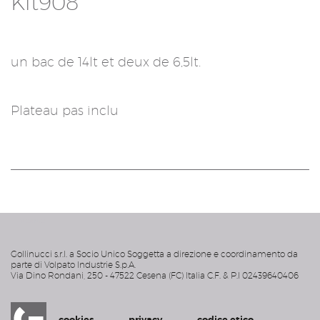
Kit908
un bac de 14lt et deux de 6,5lt.
Plateau pas inclu
acanto
Gollinucci s.r.l. a Socio Unico Soggetta a direzione e coordinamento da
parte di Volpato Industrie S.p.A.
Via Dino Rondani, 250 - 47522 Cesena (FC) Italia C.F. & P.I 02439640406
cookies
privacy
codice etico