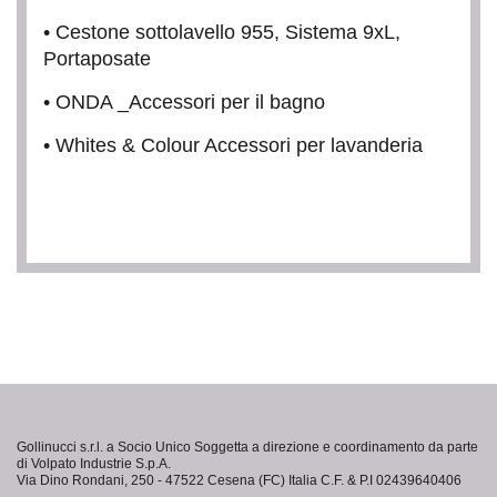
• Cestone sottolavello 955, Sistema 9xL,
Portaposate
• ONDA _Accessori per il bagno
• Whites & Colour Accessori per lavanderia
acanto
Gollinucci s.r.l. a Socio Unico Soggetta a direzione e coordinamento da parte
di Volpato Industrie S.p.A.
Via Dino Rondani, 250 - 47522 Cesena (FC) Italia C.F. & P.I 02439640406